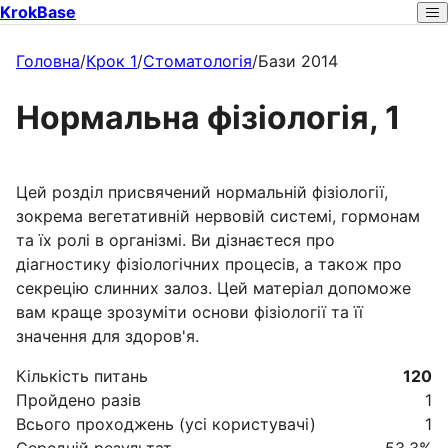
KrokBase
Головна
/
Крок 1
/
Стоматологія
/
Бази 2014
Нормальна фізіологія, 1
Цей розділ присвячений нормальній фізіології,
зокрема вегетативній нервовій системі, гормонам
та їх ролі в організмі. Ви дізнаєтеся про
діагностику фізіологічних процесів, а також про
секрецію слинних залоз. Цей матеріал допоможе
вам краще зрозуміти основи фізіології та її
значення для здоров'я.
Кількість питань
120
Пройдено разів
1
Всього проходжень (усі користувачі)
1
Середній результат
53.3
%