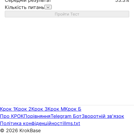
Кількість питань
Пройти Тест
Крок 1
Крок 2
Крок 3
Крок M
Крок Б
Про КРОК
Порівняння
Telegram Бот
Зворотній зв'язок
Політика конфіденційності
llms.txt
©
2026
KrokBase