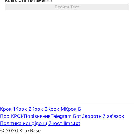
Пройти Тест
Крок 1
Крок 2
Крок 3
Крок M
Крок Б
Про КРОК
Порівняння
Telegram Бот
Зворотній зв'язок
Політика конфіденційності
llms.txt
©
2026
KrokBase