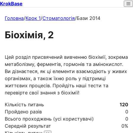
KrokBase
Головна
/
Крок 1
/
Стоматологія
/
Бази 2014
Біохімія, 2
Цей розділ присвячений вивченню біохімії, зокрема
метаболізму, ферментів, гормонів та амінокислот.
Ви дізнаєтеся, як ці елементи взаємодіють у живих
організмах, а також їхню роль у підтримці
життєвих процесів. Пройдіть наші тести та
перевірте свої знання з біохімії!
Кількість питань
120
Пройдено разів
0
Всього проходжень (усі користувачі)
0
Середній результат
0
%
Кількість питань