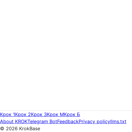
Крок 1
Крок 2
Крок 3
Крок M
Крок Б
About KROK
Telegram Bot
Feedback
Privacy policy
llms.txt
©
2026
KrokBase